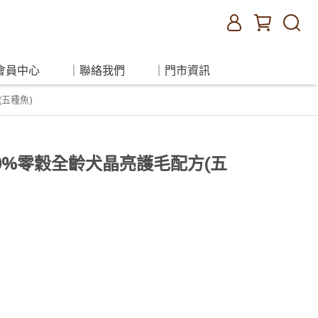
會員中心
｜聯絡我們
｜門市資訊
(五種魚)
】0%零穀全齡犬晶亮護毛配方(五