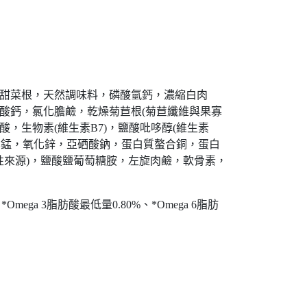
燥甜菜根，天然調味料，磷酸氫鈣，濃縮白肉
酸鈣，氯化膽鹼，乾燥菊苣根(菊苣纖維與果寡
酸，生物素(維生素B7)，鹽酸吡哆醇(維生素
，氧化錳，氧化鋅，亞硒酸鈉，蛋白質螯合銅，蛋白
活性來源)，鹽酸鹽葡萄糖胺，左旋肉鹼，軟骨素，
mega 3脂肪酸最低量0.80%、*Omega 6脂肪