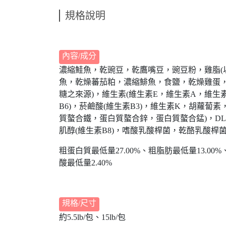
規格說明
內容/成分
濃縮鮭魚，乾豌豆，乾鷹嘴豆，豌豆粉，雞脂(
魚，乾燥蕃茄粕，濃縮鯡魚，食鹽，乾燥雞蛋，
糖之來源)，維生素(維生素E，維生素A，維生素
B6)，菸鹼酸(維生素B3)，維生素K，胡蘿蔔
質螯合鐵，蛋白質螯合鋅，蛋白質螯合錳)，DL
肌醇(維生素B8)，嗜酸乳酸桿菌，乾酪乳酸桿
粗蛋白質最低量27.00%、粗脂肪最低量13.00%、粗
酸最低量2.40%
規格/尺寸
約5.5lb/包、15lb/包