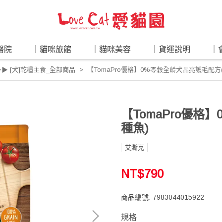
醫院
｜貓咪旅館
｜貓咪美容
｜貨運說明
｜
▶▶ [犬]乾糧主食_全部商品
【TomaPro優格】0%零穀全齡犬晶亮護毛配方
【TomaPro優格
種魚)
艾澌克
NT$790
商品編號:
7983044015922
規格