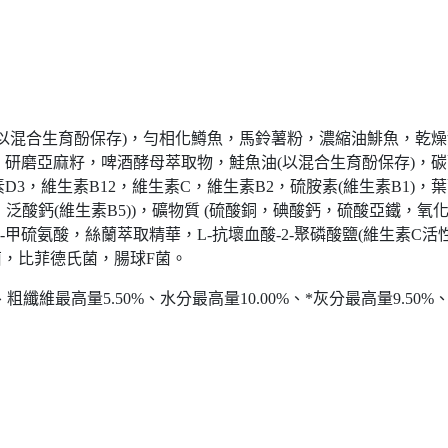
以混合生育酚保存)，勻相化鱒魚，馬鈴薯粉，濃縮油鯡魚，乾
研磨亞麻籽，啤酒酵母萃取物，鮭魚油(以混合生育酚保存)，碳
D3，維生素B12，維生素C，維生素B2，硫胺素(維生素B1)，葉
素，泛酸鈣(維生素B5))，礦物質 (硫酸銅，碘酸鈣，硫酸亞鐵
-甲硫氨酸，絲蘭萃取精華，L-抗壞血酸-2-聚磷酸鹽(維生素C
菌，比菲德氏菌，腸球F菌。
纖維最高量5.50%、水分最高量10.00%、*灰分最高量9.50%、*O