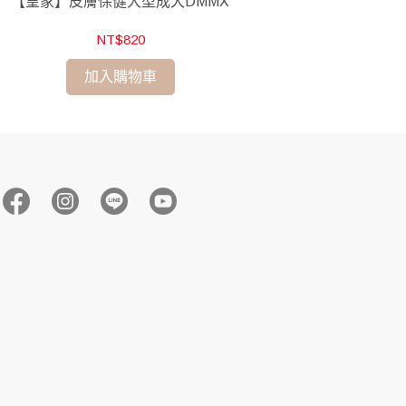
【皇家】皮膚保健大型成犬DMMX
【皇家】
NT$820
加入購物車