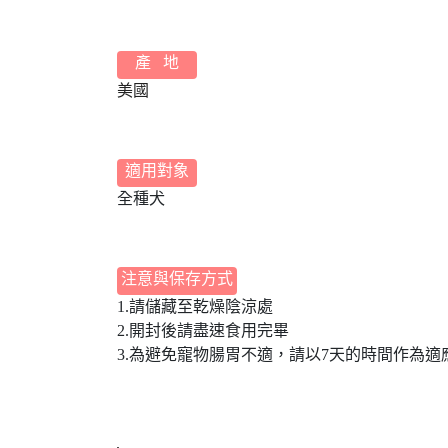
產 地
美國
適用對象
全種犬
注意與保存方式
1.請儲藏至乾燥陰涼處
2.開封後請盡速食用完畢
3.為避免寵物腸胃不適，請以7天的時間作為