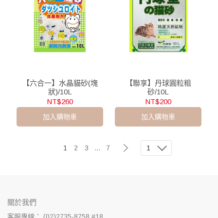
【六合一】水晶貓砂(塊
【聯享】丹球圓粒粗
狀)/10L
砂/10L
NT$260
NT$200
加入購物車
加入購物車
1
2
3
...
7
1
關於我們
客服專線： (02)2735-8758 #18