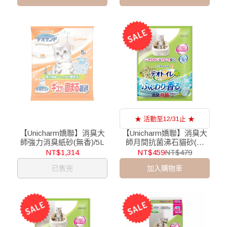
★ 活動至12/31止 ★
【Unicharm嬌聯】消臭大
【Unicharm嬌聯】消臭大
師強力消臭紙砂(無香)/5L
師月間抗菌沸石貓砂(清
香)/3.8L
NT$1,314
NT$459
NT$479
已售完
加入購物車