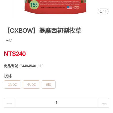
1
/
4
【OXBOW】提摩西初割牧草
三怡
NT$240
商品編號:
744845401119
規格
15oz
40oz
9lb