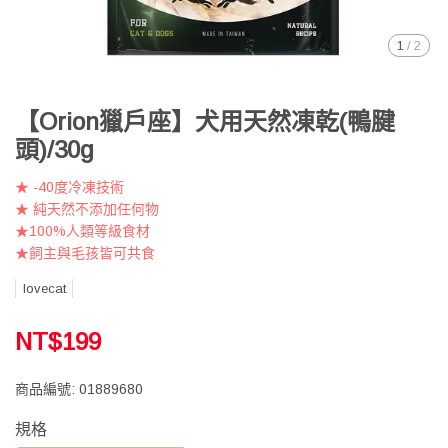
1
/
2
【Orion獵戶座】犬用天然凍乾(鴨腱
頭)/30g
★ -40度冷凍技術
★ 純天然不添加任何物
★100%人類等級食材
★飼主與毛孩皆可共食
lovecat
NT$199
商品編號:
01889680
規格