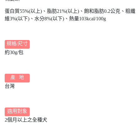
蛋白質55%(以上)、脂肪21%(以上)、飽和脂肪0.2公克、粗纖
維3%(以下)、水分8%(以下)、熱量103kcal/100g
規格/尺寸
約30g/包
產 地
台灣
適用對象
2個月以上之全種犬