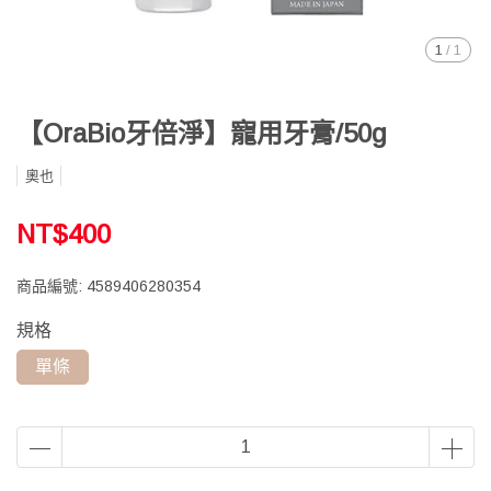
1
/
1
【OraBio牙倍淨】寵用牙膏/50g
奧也
NT$400
商品編號:
4589406280354
規格
單條