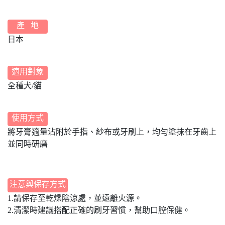
產 地
日本
適用對象
全種犬/貓
使用方式
將牙膏適量沾附於手指、紗布或牙刷上，均勻塗抹在牙齒上
並同時研磨
注意與保存方式
1.請保存至乾燥陰涼處，並遠離火源。
2.清潔時建議搭配正確的刷牙習慣，幫助口腔保健。