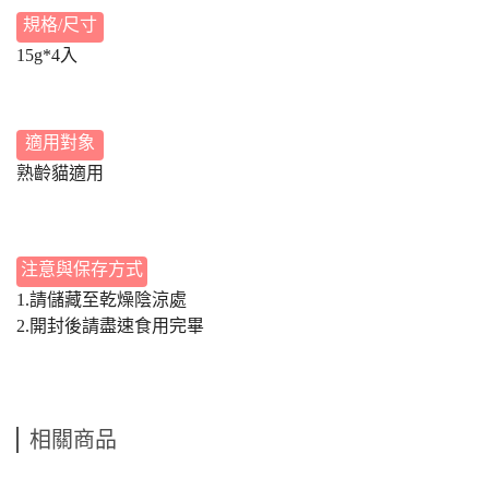
規格/尺寸
15g*4入
適用對象
熟齡貓適用
注意與保存方式
1.請儲藏至乾燥陰涼處
2.開封後請盡速食用完畢
相關商品