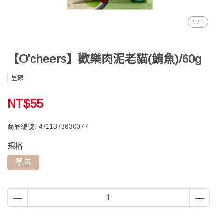
1
/
1
【O'cheers】歡樂肉泥老貓(鮪魚)/60g
昱碩
NT$55
商品編號:
4711378630077
規格
單包