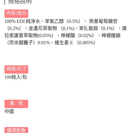
規格說明
內容/成分
100% EDI 純淨水、苯氧乙醇（0.5%）、 癸基葡萄糖苷
（0.2%）、金盞花萃取物 （0.1%)、苯扎氯銨（0.1%）、庫
拉索蘆薈萃取物(0.05%）、檸檬酸（0.02%）、檸檬酸銀
（奈米銀離子）0.01%、維生素 E （0.005%）
規格/尺寸
100枚入/包
產 地
中國
適用對象