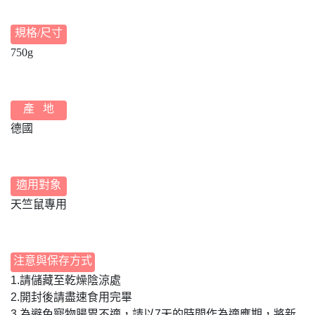
規格/尺寸
750g
產 地
德國
適用對象
天竺鼠專用
注意與保存方式
1.請儲藏至乾燥陰涼處
2.開封後請盡速食用完畢
3.為避免寵物腸胃不適，請以7天的時間作為適應期，將新