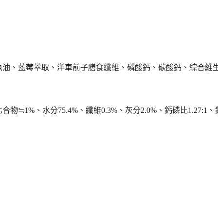
油、藍莓萃取、洋車前子膳食纖維、磷酸鈣、碳酸鈣、綜合維生素
物≒1%、水分75.4%、纖維0.3%、灰分2.0%、鈣磷比1.27:1、鈣0