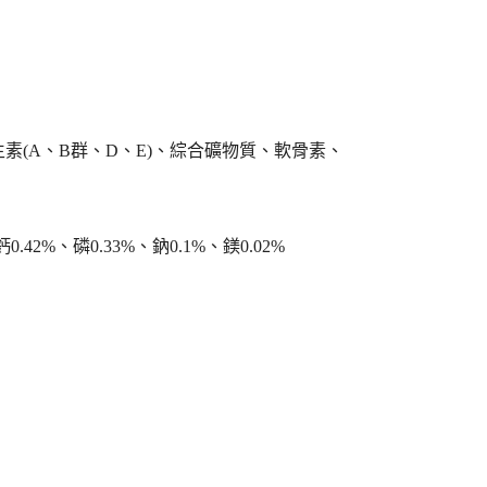
(A、B群、D、E)、綜合礦物質、軟骨素、
.42%、磷0.33%、鈉0.1%、鎂0.02%