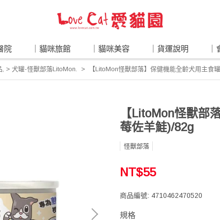
醫院
｜貓咪旅館
｜貓咪美容
｜貨運說明
｜
品
,
> 犬罐-怪獸部落LitoMon.
【LitoMon怪獸部落】保健機能全齡犬用主食罐(
【LitoMon怪獸
莓佐羊鮭)/82g
怪獸部落
NT$55
商品編號:
4710462470520
規格