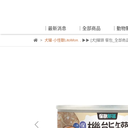
｜最新消息
｜全部商品
｜動物
犬罐-小怪獸LitoMon.
,
▶▶ [犬]罐頭 餐包_全部商