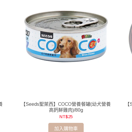
養
【Seeds聖萊西】COCO營養餐罐(幼犬營養
【S
高鈣鮮雞肉)/80g
NT$25
加入購物車