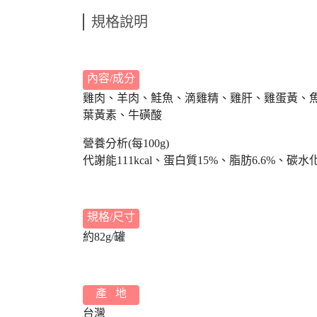
規格說明
內容/成分
雞肉、羊肉、鮭魚、滴雞精、雞肝、雞蛋黃、魚
葉黃素、牛磺酸
營養分析(每100g)
代謝能111kcal、蛋白質15%、脂肪6.6%、碳水化合
規格/尺寸
約82g/罐
產 地
台灣