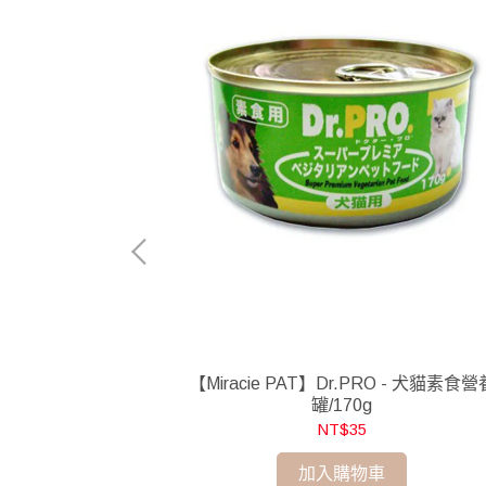
級機能餐罐(角切羊肉
【Miracie PAT】Dr.PRO - 犬貓素食營
0g
罐/170g
NT$35
加入購物車