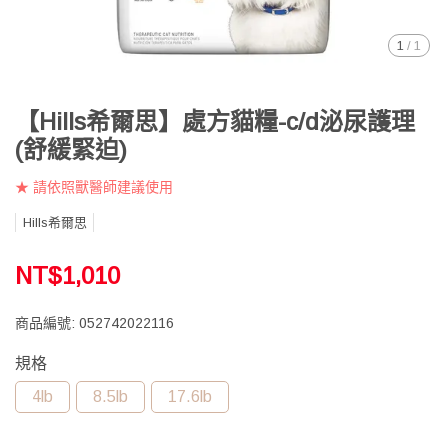
1
/
1
【Hills希爾思】處方貓糧-c/d泌尿護理
(舒緩緊迫)
★ 請依照獸醫師建議使用
Hills希爾思
NT$1,010
商品編號:
052742022116
規格
4lb
8.5lb
17.6lb