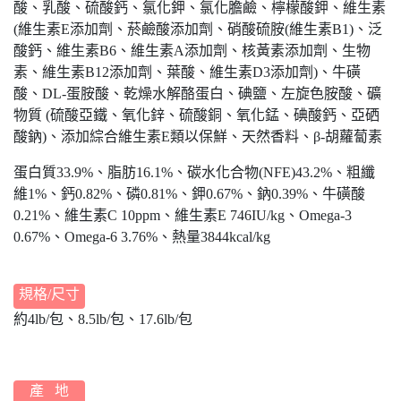
酸、乳酸、硫酸鈣、氯化鉀、氯化膽鹼、檸檬酸鉀、維生素
(維生素E添加劑、菸鹼酸添加劑、硝酸硫胺(維生素B1)、泛
酸鈣、維生素B6、維生素A添加劑、核黃素添加劑、生物
素、維生素B12添加劑、葉酸、維生素D3添加劑)、牛磺
酸、DL-蛋胺酸、乾燥水解酪蛋白、碘鹽、左旋色胺酸、礦
物質 (硫酸亞鐵、氧化鋅、硫酸銅、氧化錳、碘酸鈣、亞硒
酸鈉)、添加綜合維生素E類以保鮮、天然香料、β-胡蘿蔔素
蛋白質33.9%、脂肪16.1%、碳水化合物(NFE)43.2%、粗纖
維1%、鈣0.82%、磷0.81%、鉀0.67%、鈉0.39%、牛磺酸
0.21%、維生素C 10ppm、維生素E 746IU/kg、Omega-3
0.67%、Omega-6 3.76%、熱量3844kcal/kg
規格/尺寸
約4lb/包、8.5lb/包、17.6lb/包
產 地