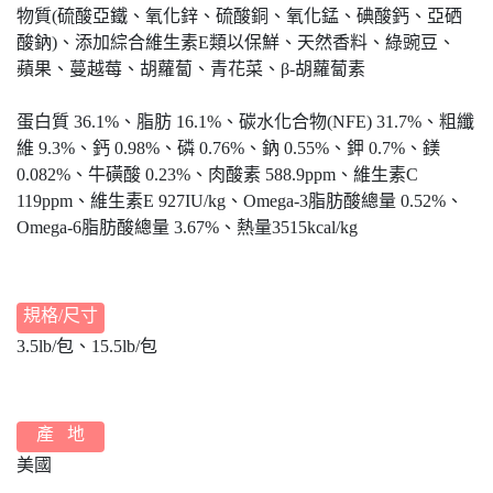
物質(硫酸亞鐵、氧化鋅、硫酸銅、氧化錳、碘酸鈣、亞硒
酸鈉)、添加綜合維生素E類以保鮮、天然香料、綠豌豆、
蘋果、蔓越莓、胡蘿蔔、青花菜、β-胡蘿蔔素
蛋白質 36.1%、脂肪 16.1%、碳水化合物(NFE) 31.7%、粗纖
維 9.3%、鈣 0.98%、磷 0.76%、鈉 0.55%、鉀 0.7%、鎂
0.082%、牛磺酸 0.23%、肉酸素 588.9ppm、維生素C
119ppm、維生素E 927IU/kg、Omega-3脂肪酸總量 0.52%、
Omega-6脂肪酸總量 3.67%、熱量3515kcal/kg
規格/尺寸
3.5lb/包、15.5lb/包
產 地
美國