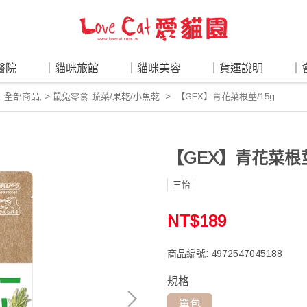
醫院
｜貓咪旅館
｜貓咪美容
｜貨運說明
｜
食_全部商品
,
> 鼠兔零食-蔬菜/果乾/小魚乾
【GEX】青花菜根莖/15g
【GEX】青花菜根莖
三怡
NT$189
商品編號:
4972547045188
規格
單包