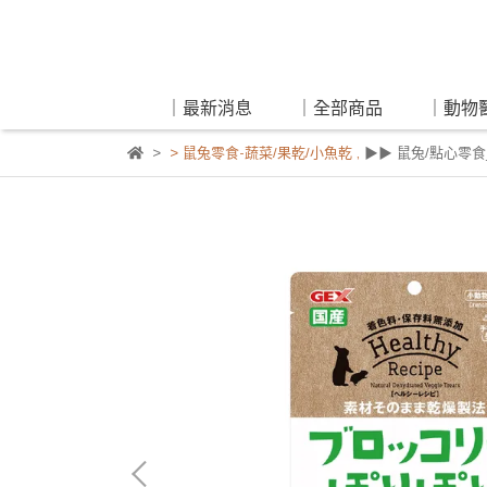
｜最新消息
｜全部商品
｜動物
> 鼠兔零食-蔬菜/果乾/小魚乾
,
▶▶ 鼠兔/點心零