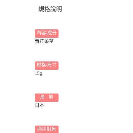
規格說明
內容/成分
青花菜莖
規格/尺寸
15g
產 地
日本
適用對象