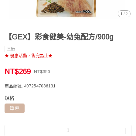
1
/
2
【GEX】彩食健美-幼兔配方/900g
三怡
★ 優惠活動，售完為止★
NT$269
NT$350
商品編號:
4972547036131
規格
單包