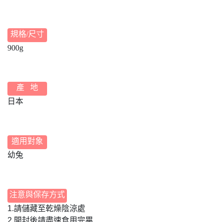
規格/尺寸
900g
產 地
日本
適用對象
幼兔
注意與保存方式
1.請儲藏至乾燥陰涼處
2.開封後請盡速食用完畢