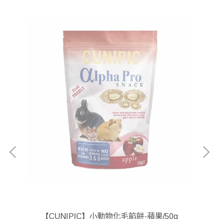
野莓
【CUNIPIC】小動物化毛餡餅-蘋果/50g
【