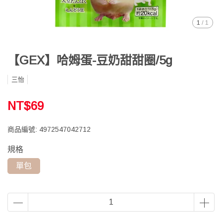
1
/
1
【GEX】哈姆蛋-豆奶甜甜圈/5g
三怡
NT$69
商品編號:
4972547042712
規格
單包