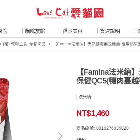
醫院
｜貓咪旅館
｜貓咪美容
｜貨運說明
｜
▶ [貓] 乾糧主食_全部商品
【Famina法米納】天然藜麥無穀機能-貓用泌尿
【Famina法米
保健QC5(鴨肉蔓越
法米納
NT$1,460
商品編號:
8010276035820