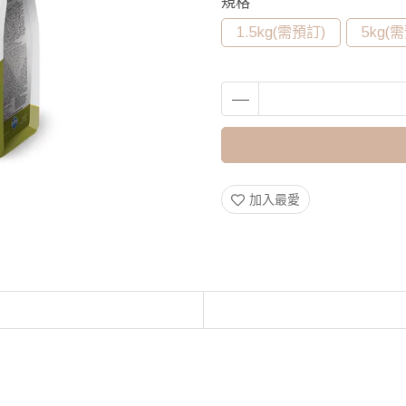
規格
1.5kg(需預訂)
5kg(
加入最愛