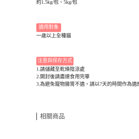
約1.5kg/包、5kg/包
適用對象
一歲以上全種貓
注意與保存方式
1.請儲藏至乾燥陰涼處
2.開封後請盡速食用完畢
3.為避免寵物腸胃不適，請以7天的時間作為
相關商品