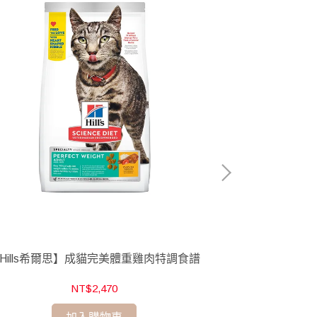
Hills希爾思】成貓完美體重雞肉特調食譜
【Hill
NT$2,470