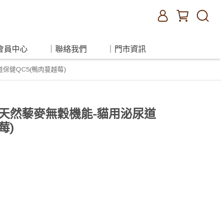
會員中心
｜聯絡我們
｜門市資訊
道保健QC5(鴨肉蔓越莓)
納】天然藜麥無穀機能-貓用泌尿道
莓)