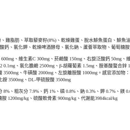
澱粉、雞脂肪、萃取藜麥籽(8%)、乾燥雞蛋、脫水鯡魚蛋白、鯡魚油、乾
碳酸鈣、氯化鉀、乾燥啤酒酵母、氯化鈉、蘆薈萃取物、葡萄糖
E 600mg、維生素C 300mg、菸鹼酸 150mg、右旋泛酸鈣 50mg、
12 0.1mg、氯化膽鹼 2500mg、β-胡蘿蔔素 1.5mg、胺基酸螯合鋅
硫胺酸 3500mg、牛磺酸 2000mg、左旋離胺酸 1000mg。感官
500mg、DL-甲硫胺酸 3500mg
%、粗灰分 7.9%、鈣 1%、磷 0.8%、鈉 0.3%、鉀 0.7%、鎂 0.08%
糖胺 1200mg/kg、硫酸軟骨素 900mg/kg、代謝能3984kcal/kg