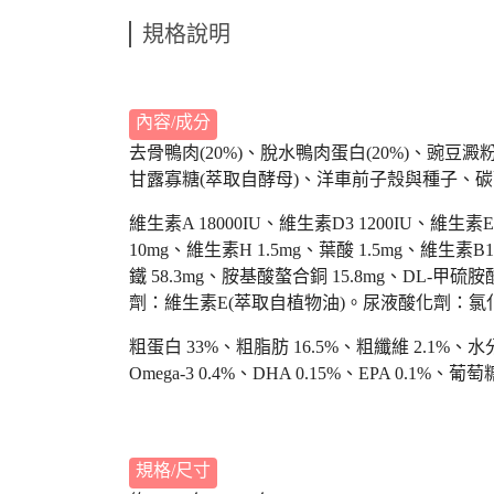
規格說明
內容/成分
去骨鴨肉(20%)、脫水鴨肉蛋白(20%)、豌豆
甘露寡糖(萃取自酵母)、洋車前子殼與種子、
維生素A 18000IU、維生素D3 1200IU、維生素
10mg、維生素H 1.5mg、葉酸 1.5mg、維生素B
鐵 58.3mg、胺基酸螯合銅 15.8mg、DL-甲
劑：維生素E(萃取自植物油)。尿液酸化劑：氯化銨 3
粗蛋白 33%、粗脂肪 16.5%、粗纖維 2.1%、水分 8
Omega-3 0.4%、DHA 0.15%、EPA 0.1%、葡萄
規格/尺寸