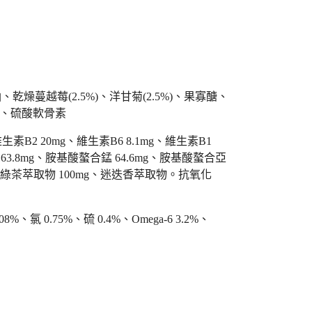
燥蔓越莓(2.5%)、洋甘菊(2.5%)、果寡醣、
胺、硫酸軟骨素
維生素B2 20mg、維生素B6 8.1mg、維生素B1
 163.8mg、胺基酸螯合錳 64.6mg、胺基酸螯合亞
添加物：綠茶萃取物 100mg、迷迭香萃取物。抗氧化
、氯 0.75%、硫 0.4%、Omega-6 3.2%、