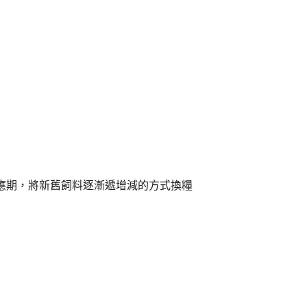
適應期，將新舊飼料逐漸遞增減的方式換糧