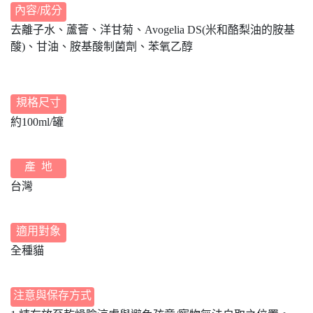
內容/成分
去離子水、蘆薈、洋甘菊、Avogelia DS(米和酪梨油的胺基
酸)、甘油、胺基酸制菌劑、苯氧乙醇
規格尺寸
約100ml/罐
產 地
台灣
適用對象
全種貓
注意與保存方式