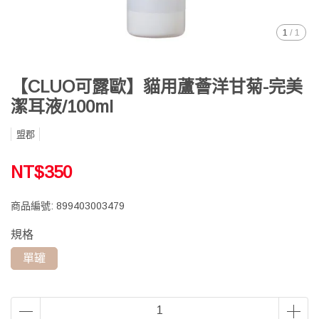
1
/
1
【CLUO可露歐】貓用蘆薈洋甘菊-完美
潔耳液/100ml
盟郡
NT$350
商品編號:
899403003479
規格
單罐