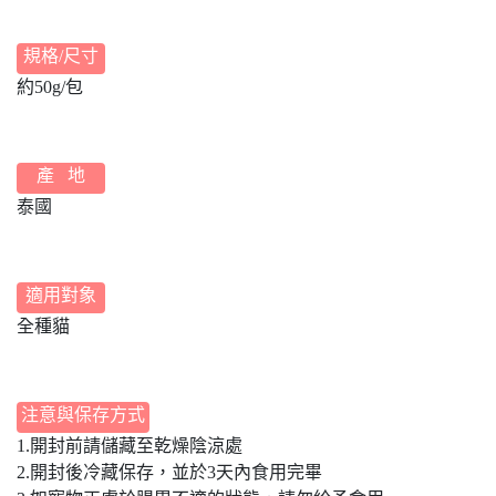
規格/尺寸
約50g/包
產 地
泰國
適用對象
全種貓
注意與保存方式
1.開封前請儲藏至乾燥陰涼處
2.開封後冷藏保存，並於3天內食用完畢