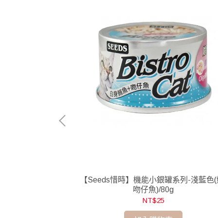
12號淺藍(鮪.
【Seeds惜時】機能小銀罐系列-淺藍色(
吻仔魚)/80g
NT$25