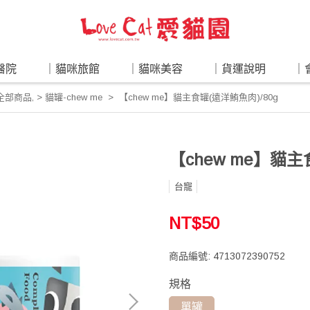
醫院
｜貓咪旅館
｜貓咪美容
｜貨運說明
｜
_全部商品
,
> 貓罐-chew me
【chew me】貓主食罐(遠洋鮪魚肉)/80g
【chew me】貓主
台寵
NT$50
商品編號:
4713072390752
規格
單罐