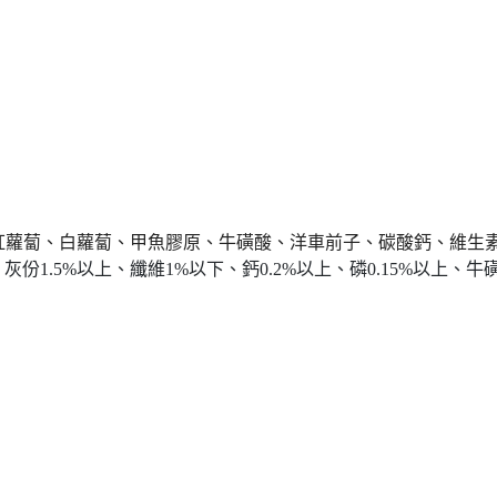
紅蘿蔔、白蘿蔔、甲魚膠原、牛磺酸、洋車前子、碳酸鈣、維生
份1.5%以上、纖維1%以下、鈣0.2%以上、磷0.15%以上、牛磺酸