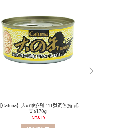
【Catuna】大の罐系列-111號黃色(鮪.起
【Catuna
司)/170g
NT$19