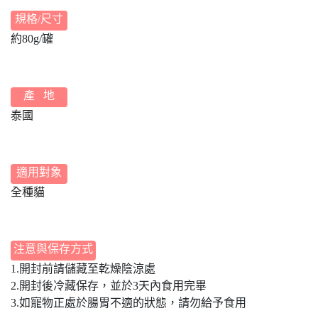
規格/尺寸
約80g/罐
產 地
泰國
適用對象
全種貓
注意與保存方式
1.開封前請儲藏至乾燥陰涼處
2.開封後冷藏保存，並於3天內食用完畢
3.如寵物正處於腸胃不適的狀態，請勿給予食用