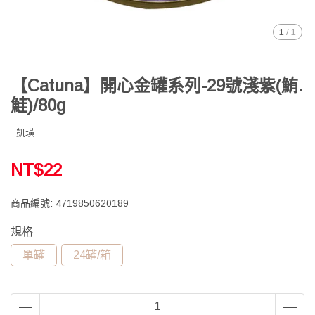
1
/
1
【Catuna】開心金罐系列-29號淺紫(鮪.
鮭)/80g
凱璜
NT$22
商品編號:
4719850620189
規格
單罐
24罐/箱