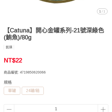
1
/
1
【Catuna】開心金罐系列-21號深綠色
(鮪魚)/80g
凱璜
NT$22
商品編號:
4719850620066
規格
單罐
24罐/箱