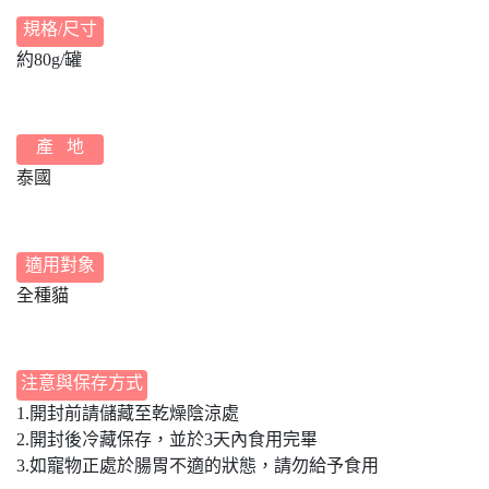
規格/尺寸
約80g/罐
產 地
泰國
適用對象
全種貓
注意與保存方式
1.開封前請儲藏至乾燥陰涼處
2.開封後冷藏保存，並於3天內食用完畢
3.如寵物正處於腸胃不適的狀態，請勿給予食用