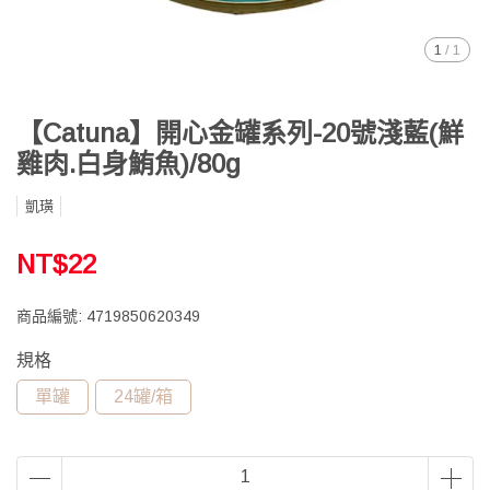
1
/
1
【Catuna】開心金罐系列-20號淺藍(鮮
雞肉.白身鮪魚)/80g
凱璜
NT$22
商品編號:
4719850620349
規格
單罐
24罐/箱