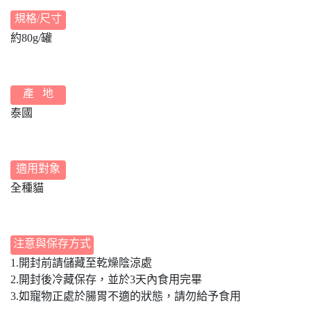
規格/尺寸
約80g/罐
產 地
泰國
適用對象
全種貓
注意與保存方式
1.開封前請儲藏至乾燥陰涼處
2.開封後冷藏保存，並於3天內食用完畢
3.如寵物正處於腸胃不適的狀態，請勿給予食用