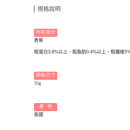
規格說明
內容/成分
香蕉
粗蛋白3.8%以上、粗脂肪0.4%以上、粗纖維
規格/尺寸
35g
產 地
泰國