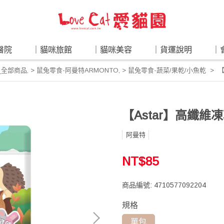
醫院
｜貓咪旅館
｜貓咪美容
｜貨運說明
｜
_全部商品
,
> 鼠兔零食-阿曼特ARMONTO
,
> 鼠兔零食-蔬菜/果乾/小魚乾
【
【Astar】高纖維凍
阿曼特
NT$85
商品編號:
4710577092204
規格
單包