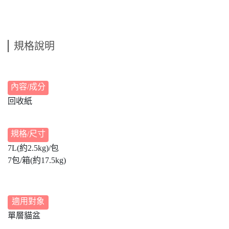
規格說明
內容/成分
回收紙
規格/尺寸
7L(約2.5kg)/包
7包/箱(約17.5kg)
適用對象
單層貓盆