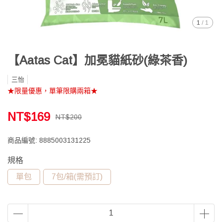
1
/
1
【Aatas Cat】加冕貓紙砂(綠茶香)
三怡
★限量優惠，單筆限購兩箱★
NT$169
NT$200
商品編號:
8885003131225
規格
單包
7包/箱(需預訂)