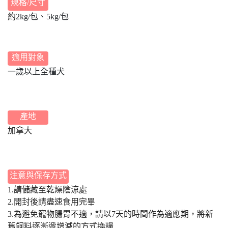
規格/尺寸
約
2kg/包、5kg/包
適用對象
一歲以上全種犬
產地
加拿大
注意與保存方式
1.請儲藏至乾燥陰涼處
2.開封後請盡速食用完畢
3.為避免寵物腸胃不適，請以7天的時間作為適應期，將新
舊飼料逐漸遞增減的方式換糧