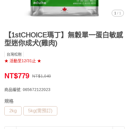
1
/
1
【1stCHOICE瑪丁】無穀單一蛋白敏感
型迷你成犬(雞肉)
台灣松剛
★ 活動至12/31止 ★
NT$779
NT$1,040
商品編號:
065672122023
規格
2kg
5kg(需預訂)