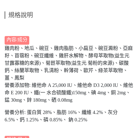
規格說明
內容/成分
雞肉粉、地瓜、碗豆、雞肉脂肪、小扁豆、碗豆澱粉、亞麻
籽、苜蓿粉、碗豆纖維、雞肝水解物、酵母萃取物(益生元
甘露寡糖的來源)、菊苣萃取物(益生元 菊粉的來源)、碳酸
鈣、絲蘭萃取物、乳清粉、幹薄荷、歐芹、綠茶萃取物、
薑、鳳梨
營養添加物: 維他命 A 25,000 IU、維他命 D3 2,000 IU、維他
命 E 200 IU、鐵(一 水合硫酸鐵)150mg、碘 4mg、銅 2mg、
錳 30mg、鋅 180mg、硒 0.08mg
營養分析: 蛋白質 28%、脂肪 16%、纖維 4.2%、灰分
6.5%、鈣 1.25%、磷 0.85%、 鈉 0.25%