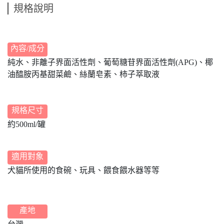
規格說明
內容/成分
純水、非離子界面活性劑、葡萄糖苷界面活性劑(APG)、椰
油醯胺丙基甜菜鹼、絲蘭皂素、柿子萃取液
規格尺寸
約500ml/罐
適用對象
犬貓所使用的食碗、玩具、餵食餵水器等等
產地