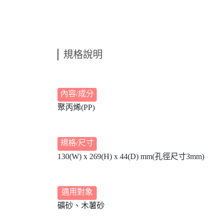
規格說明
內容/成分
聚丙烯(PP)
規格/尺寸
130(W) x 269(H) x 44(D) mm(孔徑尺寸3mm)
適用對象
礦砂、木薯砂