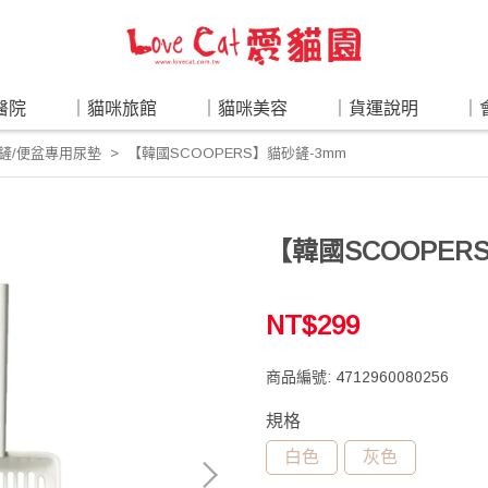
醫院
｜貓咪旅館
｜貓咪美容
｜貨運說明
｜
砂鏟/便盆專用尿墊
【韓國SCOOPERS】貓砂鏟-3mm
【韓國SCOOPER
NT$299
商品編號:
4712960080256
規格
白色
灰色