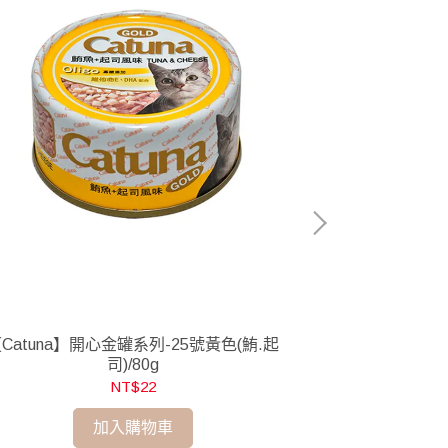
Catuna】開心金罐系列-25號黃色(鮪.起
【Catuna】
司)/80g
NT$22
加入購物車