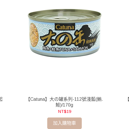
起
【Catuna】大の罐系列-112號淺藍(鮪.
【
鮭)/170g
NT$19
加入購物車