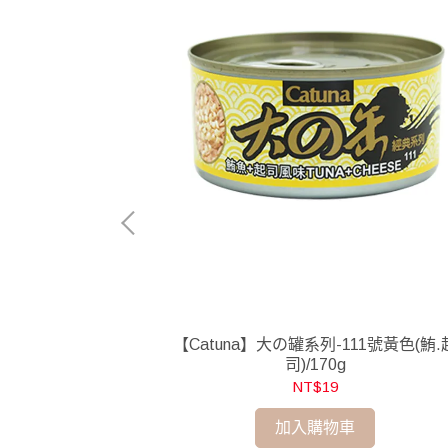
-29號淺紫(鮪.
【Catuna】大の罐系列-111號黃色(鮪.
司)/170g
NT$19
加入購物車