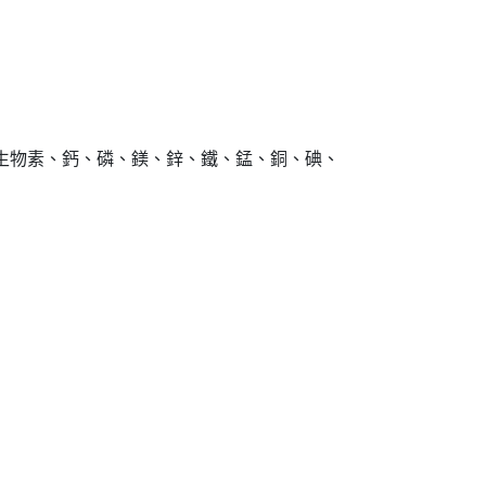
E、生物素、鈣、磷、鎂、鋅、鐵、錳、銅、碘、