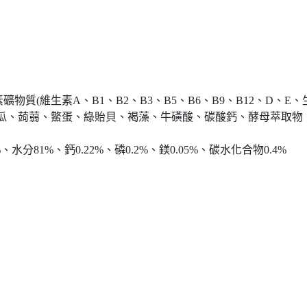
質(維生素A、B1、B2、B3、B5、B6、B9、B12、D、
地瓜、蒟蒻、鱉蛋、綠貽貝、褐藻、牛磺酸、碳酸鈣、酵母萃取物
、水分81%、鈣0.22%、磷0.2%、鎂0.05%
、碳水化合物0.4%