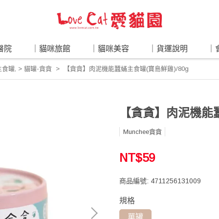
醫院
｜貓咪旅館
｜貓咪美容
｜貨運說明
｜
主食罐
,
> 貓罐-貪貪
【貪貪】肉泥機能蠶蛹主食罐(寶島鮮雞)/80g
【貪貪】肉泥機能蠶
Munchee貪貪
NT$59
商品編號:
4711256131009
規格
單罐