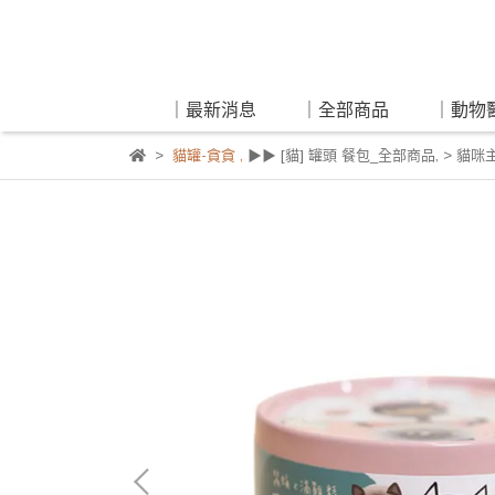
｜最新消息
｜全部商品
｜動物
貓罐-貪貪
,
▶▶ [貓] 罐頭 餐包_全部商品
,
> 貓咪