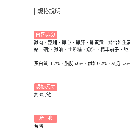
規格說明
內容/成分
雞肉、蠶蛹、雞心、雞肝、雞蛋黃、綜合維生素礦物
鉻、硒)、雞油、土雞精、魚油、楊車前子、
蛋白質11.7%、脂肪5.6%、纖維0.2%、灰分1.3%
規格/尺寸
約80g/罐
產 地
台灣