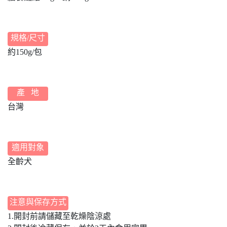
規格/尺寸
約150g/包
產 地
台灣
適用對象
全齡犬
注意與保存方式
1.開封前請儲藏至乾燥陰涼處