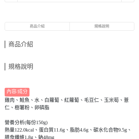
商品介紹
規格說明
商品介紹
規格說明
內容/成分
雞肉、鮭魚、水、白蘿蔔、紅蘿蔔、毛豆仁、玉米筍、薏
仁、樹薯粉、卵磷脂
營養分析(每份150g)
熱量122.0kcal、蛋白質11.6g、脂肪4.6g、碳水化合物9.5g、
膳食纖維1.8g、鈉48mg