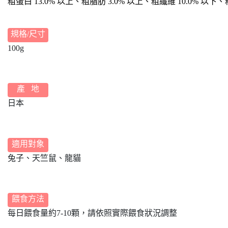
粗蛋白 13.0% 以上、
粗脂肪 3.0% 以上、粗纖維 10.0% 以下、
規格/尺寸
100g
產 地
日本
適用對象
兔子、天竺鼠、龍貓
餵食方法
每日餵食量約7-10顆，請依照實際餵食狀況調整