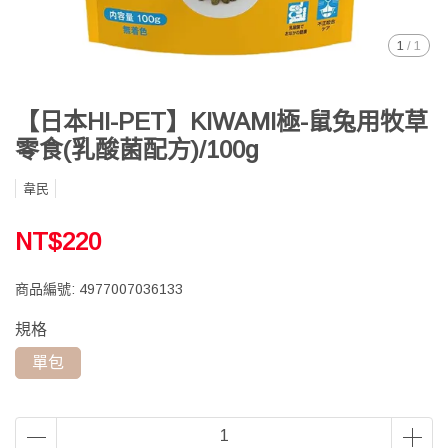
1
/
1
【日本HI-PET】KIWAMI極-鼠兔用牧草
零食(乳酸菌配方)/100g
韋民
NT$220
商品編號:
4977007036133
規格
單包