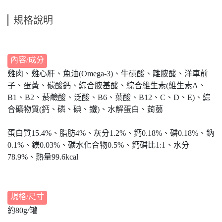
規格說明
內容/成分
雞肉、雞心肝、魚油(Omega-3)、牛磺酸、離胺酸、洋車前
子、蛋黃、碳酸鈣、綜合胺基酸、綜合維生素(維生素A、
B1、B2、菸鹼酸、泛酸、B6、葉酸、B12、C、D、E)、綜
合礦物質(鈣、磷、碘、鐵)、水解蛋白、蒟蒻
蛋白質15.4%、脂肪4%、灰分1.2%、鈣0.18%、磷0.18%、鈉
0.1%、鎂0.03%、碳水化合物0.5%、鈣磷比1:1、水分
78.9%、熱量99.6kcal
規格/尺寸
約80g/罐