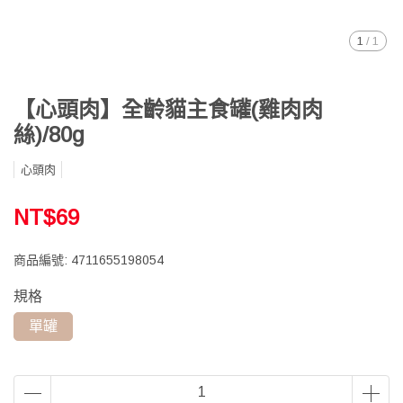
1
/
1
【心頭肉】全齡貓主食罐(雞肉肉
絲)/80g
心頭肉
NT$69
商品編號:
4711655198054
規格
單罐