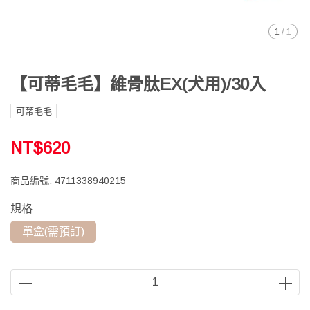
1
/
1
【可蒂毛毛】維骨肽EX(犬用)/30入
可蒂毛毛
NT$620
商品編號:
4711338940215
規格
單盒(需預訂)