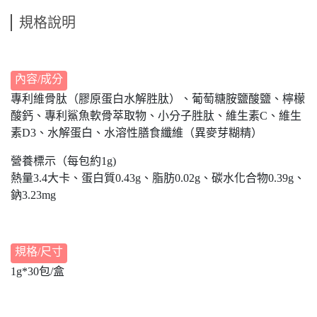
規格說明
內容/成分
專利維骨肽（膠原蛋白水解胜肽）、葡萄糖胺鹽酸鹽、檸檬
酸鈣、專利鯊魚軟骨萃取物、小分子胜肽、維生素C、維生
素D3、水解蛋白、水溶性膳食纖維（異麥芽糊精）
營養標示（每包約1g)
熱量3.4大卡、蛋白質0.43g、脂肪0.02g、碳水化合物0.39g、
鈉3.23mg
規格/尺寸
1g*30包/盒