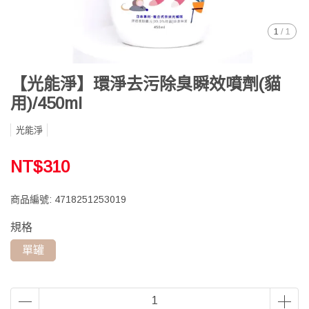
1
/
1
【光能淨】環淨去污除臭瞬效噴劑(貓
用)/450ml
光能淨
NT$310
商品編號:
4718251253019
規格
單罐