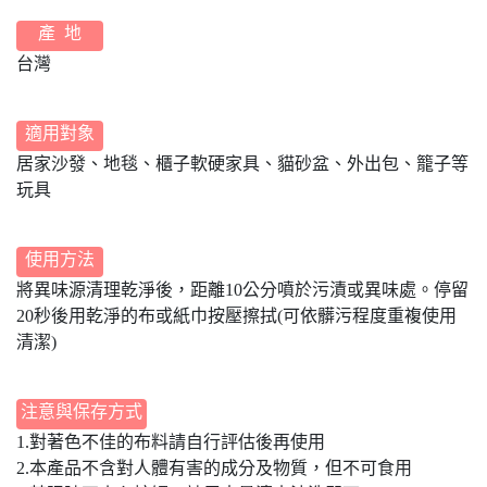
產 地
台灣
適用對象
居家沙發、地毯、櫃子軟硬家具、貓砂盆、外出包、籠子等
玩具
使用方法
將異味源清理乾淨後，距離10公分噴於污漬或異味處。停留
20秒後用乾淨的布或紙巾按壓擦拭(可依髒污程度重複使用
清潔)
注意與保存方式
1.對著色不佳的布料請自行評估後再使用
2.本產品不含對人體有害的成分及物質，但不可食用