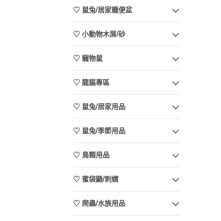
♡ 鼠兔/居家籠便盆
♡ 小動物木屑/砂
♡ 寵物鼠
♡ 龍貓專區
♡ 鼠兔/居家用品
♡ 鼠兔/季節用品
♡ 鳥類用品
♡ 蜜袋鼯/刺蝟
♡ 爬蟲/水族用品