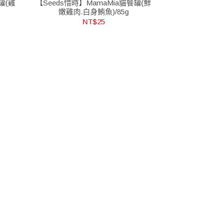
罐(雞
【Seeds惜時】MamaMia貓餐罐(鮮
嫩雞肉.白身鮪魚)/85g
NT$25