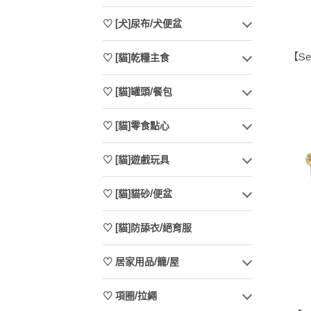
♡ [犬]尿布/犬便盆
【S
♡ [貓]乾糧主食
♡ [貓]罐頭/餐包
♡ [貓]零食點心
♡ [貓]遊戲玩具
♡ [貓]貓砂/便盆
♡ [貓]防舔衣/絕育服
♡ 居家用品/籠/屋
♡ 項圈/拉繩