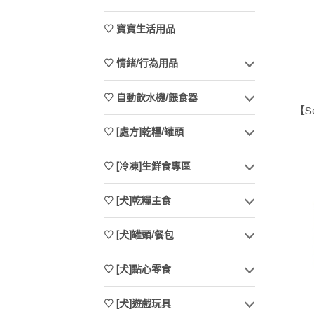
♡ 寶寶生活用品
♡ 情緒/行為用品
♡ 自動飲水機/餵食器
【S
♡ [處方]乾糧/罐頭
♡ [冷凍]生鮮食專區
♡ [犬]乾糧主食
♡ [犬]罐頭/餐包
♡ [犬]點心零食
♡ [犬]遊戲玩具