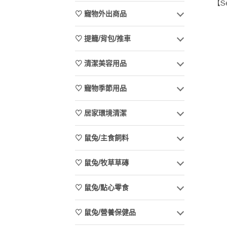
【S
♡ 寵物外出商品
♡ 提籠/背包/推車
♡ 清潔美容用品
♡ 寵物季節用品
♡ 居家環境清潔
♡ 鼠兔/主食飼料
♡ 鼠兔/牧草草磚
♡ 鼠兔/點心零食
♡ 鼠兔/營養保健品