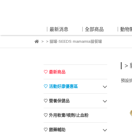
｜最新消息
｜全部商品
｜動物
> 貓罐-SEEDS mamamia貓餐罐
>
♡ 最新商品
預設
♡ 活動好康優惠區
♡ 營養保健品
♡ 外用軟膏/噴劑/止血粉
♡ 餵藥輔助