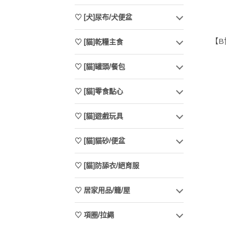
♡ [犬]尿布/犬便盆
【B
♡ [貓]乾糧主食
♡ [貓]罐頭/餐包
♡ [貓]零食點心
♡ [貓]遊戲玩具
♡ [貓]貓砂/便盆
♡ [貓]防舔衣/絕育服
♡ 居家用品/籠/屋
♡ 項圈/拉繩