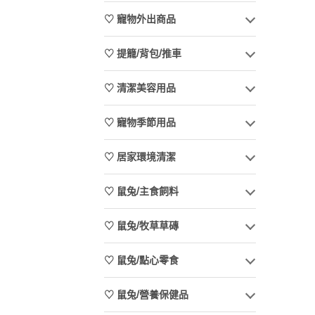
♡ 寵物外出商品
♡ 提籠/背包/推車
♡ 清潔美容用品
♡ 寵物季節用品
♡ 居家環境清潔
♡ 鼠兔/主食飼料
♡ 鼠兔/牧草草磚
♡ 鼠兔/點心零食
♡ 鼠兔/營養保健品