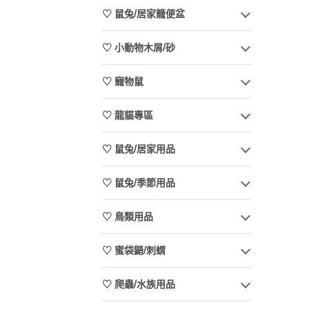
♡ 鼠兔/居家籠便盆
♡ 小動物木屑/砂
♡ 寵物鼠
♡ 龍貓專區
♡ 鼠兔/居家用品
♡ 鼠兔/季節用品
♡ 鳥類用品
♡ 蜜袋鼯/刺蝟
♡ 爬蟲/水族用品