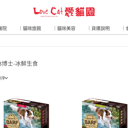
醫院
｜貓咪旅館
｜貓咪美容
｜貨運說明
｜
 B博士-冰鮮生食
排序