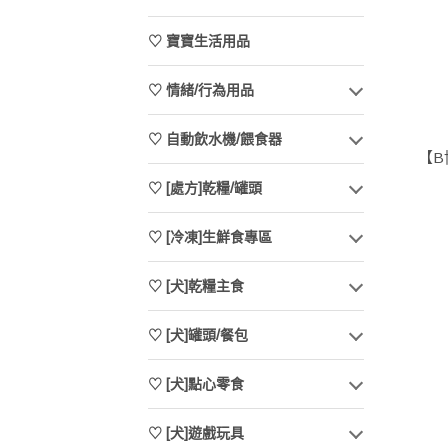
♡ 寶寶生活用品
♡ 情緒/行為用品
♡ 自動飲水機/餵食器
【B
♡ [處方]乾糧/罐頭
♡ [冷凍]生鮮食專區
♡ [犬]乾糧主食
♡ [犬]罐頭/餐包
♡ [犬]點心零食
♡ [犬]遊戲玩具