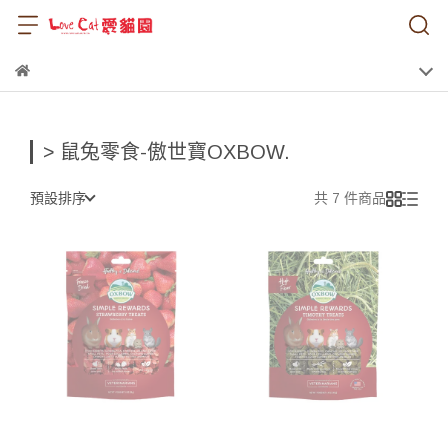
> 鼠兔零食-傲世寶OXBOW.
預設排序
共 7 件商品