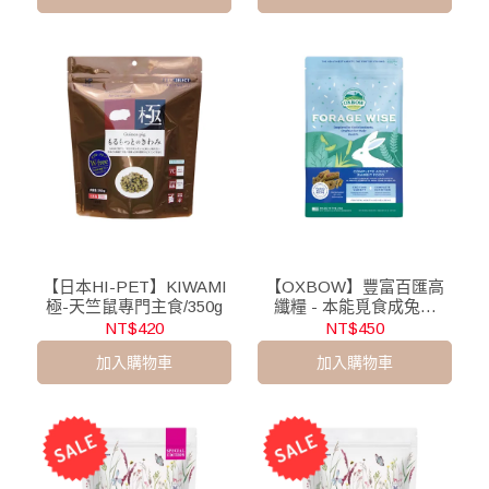
【日本HI-PET】KIWAMI
【OXBOW】豐富百匯高
極-天竺鼠專門主食/350g
纖糧 - 本能覓食成兔飼
料/4lb
NT$420
NT$450
加入購物車
加入購物車