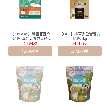
【OXBOW】豐富百匯高
【GEX】挑草兔全營養高
纖糧-本能覓食成天飼
纖糧/1kg
料/4lb
NT$450
NT$490
加入購物車
加入購物車