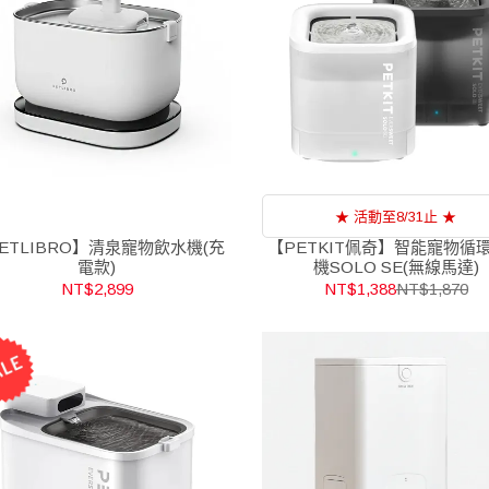
★ 活動至8/31止 ★
ETLIBRO】清泉寵物飲水機(充
【PETKIT佩奇】智能寵物循
電款)
機SOLO SE(無線馬達)
NT$2,899
NT$1,388
NT$1,870