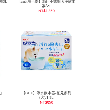
器3L
【catit嘿卡堤】貓用不銹鋼潔淨飲水
器/2L
NT$1,350
白
【GEX】淨水飲水器-花見系列
(犬)/1.8L
NT$850