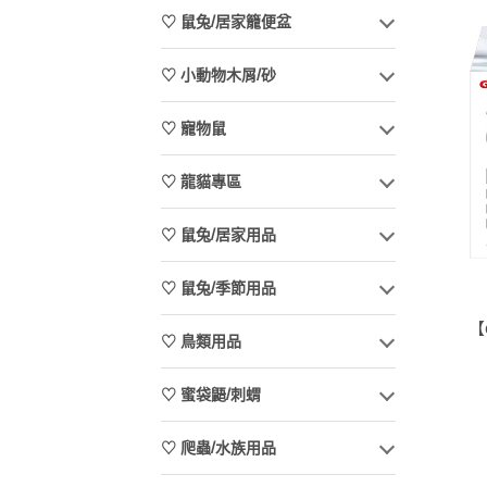
♡ 鼠兔/居家籠便盆
♡ 小動物木屑/砂
♡ 寵物鼠
♡ 龍貓專區
♡ 鼠兔/居家用品
♡ 鼠兔/季節用品
【
♡ 鳥類用品
♡ 蜜袋鼯/刺蝟
♡ 爬蟲/水族用品