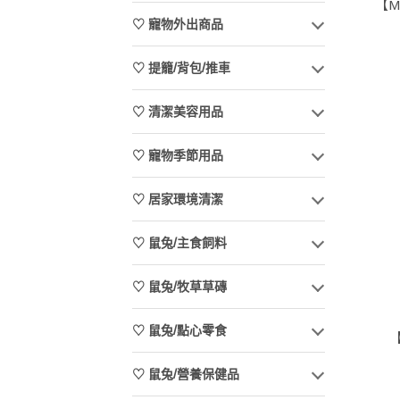
【M
♡ 寵物外出商品
♡ 提籠/背包/推車
♡ 清潔美容用品
♡ 寵物季節用品
♡ 居家環境清潔
♡ 鼠兔/主食飼料
♡ 鼠兔/牧草草磚
♡ 鼠兔/點心零食
♡ 鼠兔/營養保健品