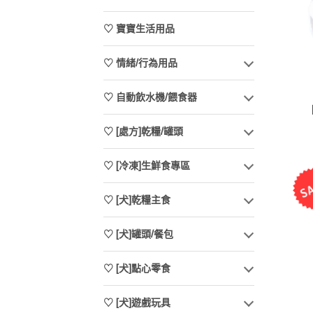
♡ 寶寶生活用品
♡ 情緒/行為用品
♡ 自動飲水機/餵食器
♡ [處方]乾糧/罐頭
♡ [冷凍]生鮮食專區
♡ [犬]乾糧主食
♡ [犬]罐頭/餐包
♡ [犬]點心零食
♡ [犬]遊戲玩具