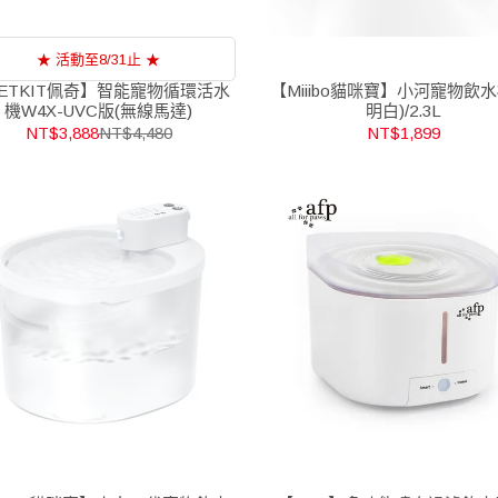
★ 活動至8/31止 ★
ETKIT佩奇】智能寵物循環活水
【Miiibo貓咪寶】小河寵物飲水
機W4X-UVC版(無線馬達)
明白)/2.3L
NT$3,888
NT$4,480
NT$1,899