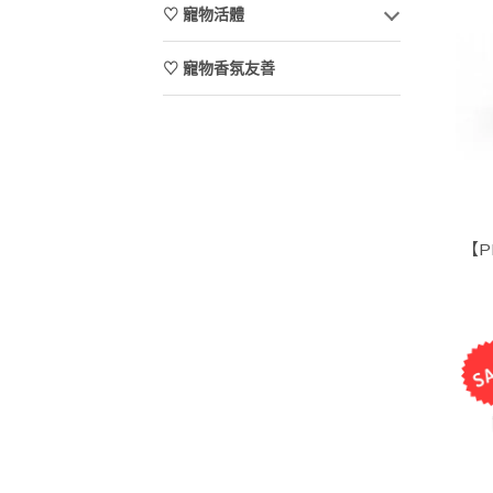
♡ 寵物活體
♡ 寵物香氛友善
【P