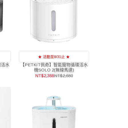
★ 活動至8/31止 ★
環活水
【PETKIT佩奇】智能寵物循環活水
機SOLO 2(無線馬達)
NT$2,388
NT$2,680