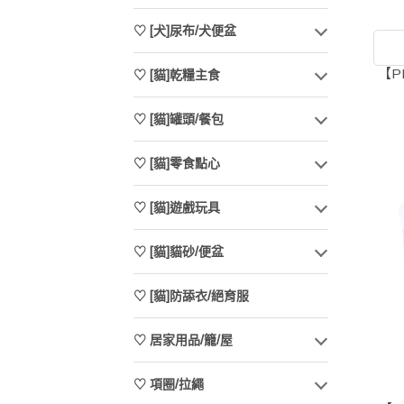
♡ [犬]尿布/犬便盆
【P
♡ [貓]乾糧主食
♡ [貓]罐頭/餐包
♡ [貓]零食點心
♡ [貓]遊戲玩具
♡ [貓]貓砂/便盆
♡ [貓]防舔衣/絕育服
♡ 居家用品/籠/屋
♡ 項圈/拉繩