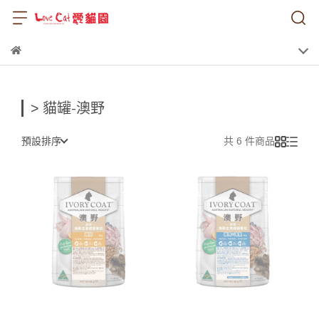
> 貓罐-澳野
預設排序
共 6 件商品