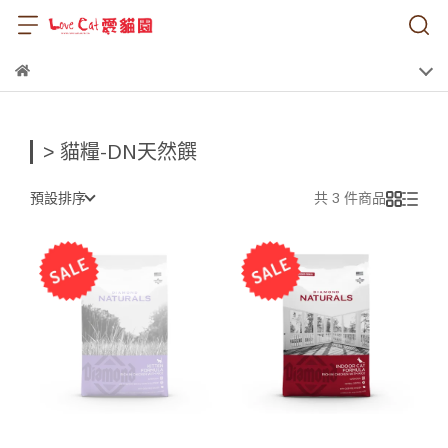
> 貓糧-DN天然饌
預設排序
共 3 件商品