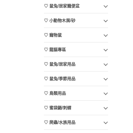
♡ 鼠兔/居家籠便盆
♡ 小動物木屑/砂
♡ 寵物鼠
♡ 龍貓專區
♡ 鼠兔/居家用品
♡ 鼠兔/季節用品
♡ 鳥類用品
♡ 蜜袋鼯/刺蝟
♡ 爬蟲/水族用品