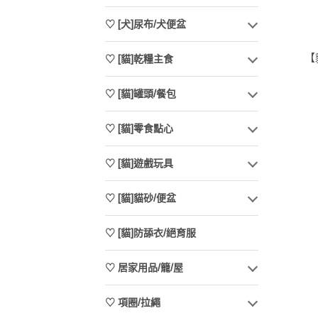
♡ [犬]尿布/犬便盆
【
♡ [貓]乾糧主食
♡ [貓]罐頭/餐包
♡ [貓]零食點心
♡ [貓]遊戲玩具
♡ [貓]貓砂/便盆
♡ [貓]防舔衣/絕育服
♡ 居家用品/籠/屋
♡ 項圈/拉繩