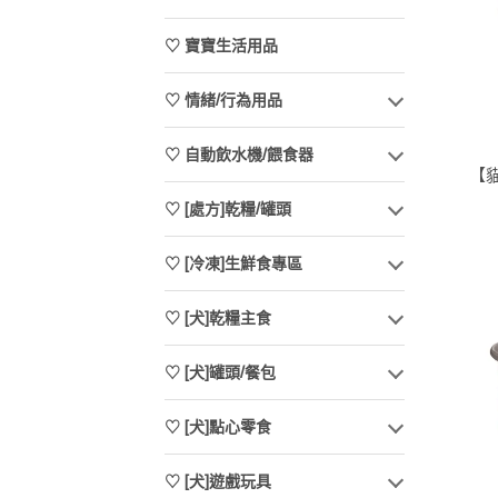
♡ 寶寶生活用品
♡ 情緒/行為用品
♡ 自動飲水機/餵食器
【貓
♡ [處方]乾糧/罐頭
♡ [冷凍]生鮮食專區
♡ [犬]乾糧主食
♡ [犬]罐頭/餐包
♡ [犬]點心零食
♡ [犬]遊戲玩具