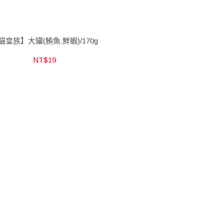
貓皇族】大罐(鮪魚.鮮蝦)/170g
NT$19