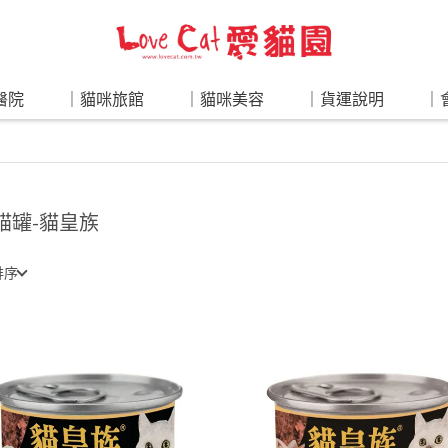
醫院
｜貓咪旅館
｜貓咪美容
｜貨運說明
｜
 貓罐-貓皇族
排序