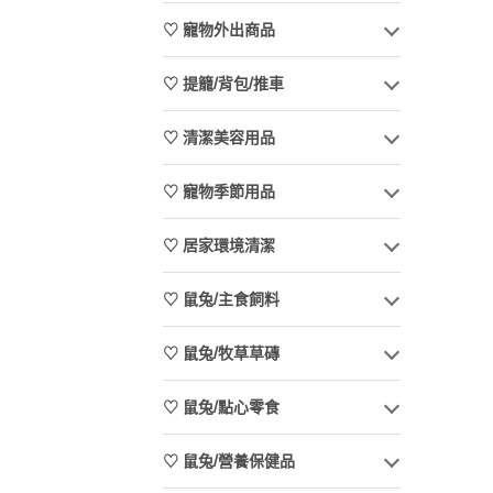
♡ 寵物外出商品
♡ 提籠/背包/推車
♡ 清潔美容用品
♡ 寵物季節用品
♡ 居家環境清潔
♡ 鼠兔/主食飼料
♡ 鼠兔/牧草草磚
♡ 鼠兔/點心零食
♡ 鼠兔/營養保健品