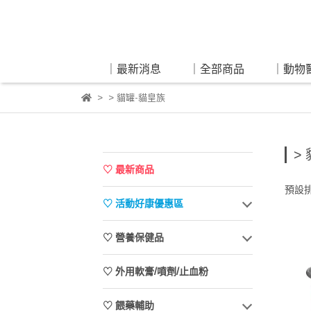
｜最新消息
｜全部商品
｜動物
> 貓罐-貓皇族
>
♡ 最新商品
預設
♡ 活動好康優惠區
♡ 營養保健品
♡ 外用軟膏/噴劑/止血粉
♡ 餵藥輔助