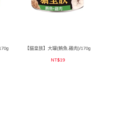
70g
【貓皇族】大罐(鮪魚.雞肉)/170g
NT$19