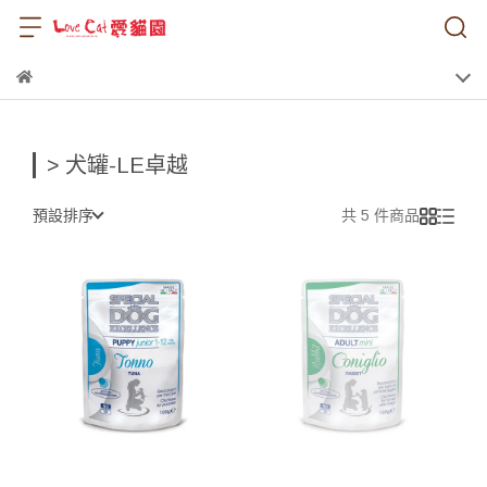
> 犬罐-LE卓越
預設排序
共 5 件商品