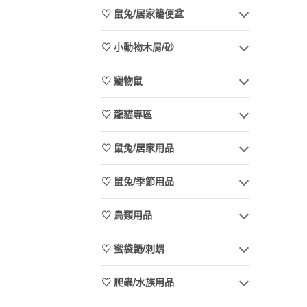
♡ 鼠兔/居家籠便盆
♡ 小動物木屑/砂
♡ 寵物鼠
♡ 龍貓專區
♡ 鼠兔/居家用品
♡ 鼠兔/季節用品
♡ 鳥類用品
♡ 蜜袋鼯/刺蝟
♡ 爬蟲/水族用品