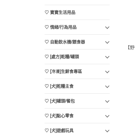
♡ 寶寶生活用品
♡ 情緒/行為用品
♡ 自動飲水機/餵食器
【野
♡ [處方]乾糧/罐頭
♡ [冷凍]生鮮食專區
♡ [犬]乾糧主食
♡ [犬]罐頭/餐包
♡ [犬]點心零食
♡ [犬]遊戲玩具