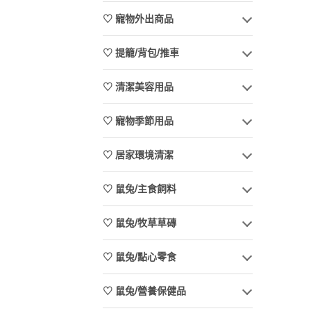
♡ 寵物外出商品
♡ 提籠/背包/推車
♡ 清潔美容用品
♡ 寵物季節用品
♡ 居家環境清潔
♡ 鼠兔/主食飼料
♡ 鼠兔/牧草草磚
♡ 鼠兔/點心零食
♡ 鼠兔/營養保健品