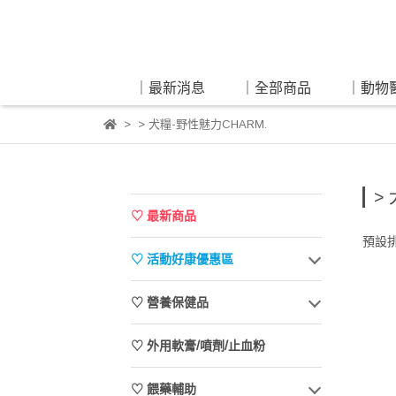
｜最新消息
｜全部商品
｜動物
> 犬糧-野性魅力CHARM.
>
♡ 最新商品
預設
♡ 活動好康優惠區
♡ 營養保健品
♡ 外用軟膏/噴劑/止血粉
♡ 餵藥輔助