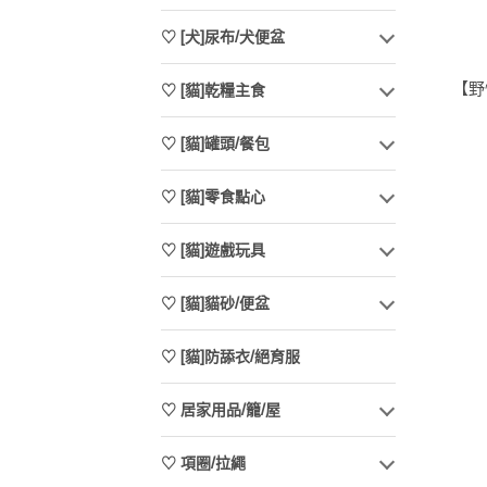
♡ [犬]尿布/犬便盆
【野
♡ [貓]乾糧主食
♡ [貓]罐頭/餐包
♡ [貓]零食點心
♡ [貓]遊戲玩具
♡ [貓]貓砂/便盆
♡ [貓]防舔衣/絕育服
♡ 居家用品/籠/屋
♡ 項圈/拉繩