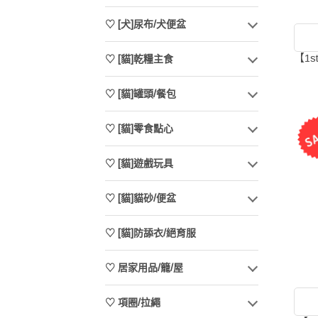
♡ [犬]尿布/犬便盆
【1
♡ [貓]乾糧主食
♡ [貓]罐頭/餐包
♡ [貓]零食點心
♡ [貓]遊戲玩具
♡ [貓]貓砂/便盆
♡ [貓]防舔衣/絕育服
♡ 居家用品/籠/屋
♡ 項圈/拉繩