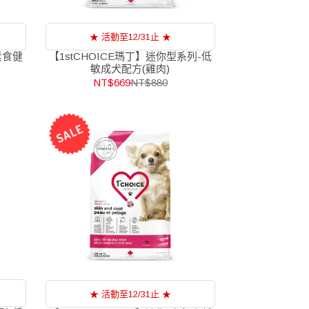
★ 活動至12/31止 ★
素食健
【1stCHOICE瑪丁】迷你型系列-低
敏成犬配方(雞肉)
NT$669
NT$880
★ 活動至12/31止 ★