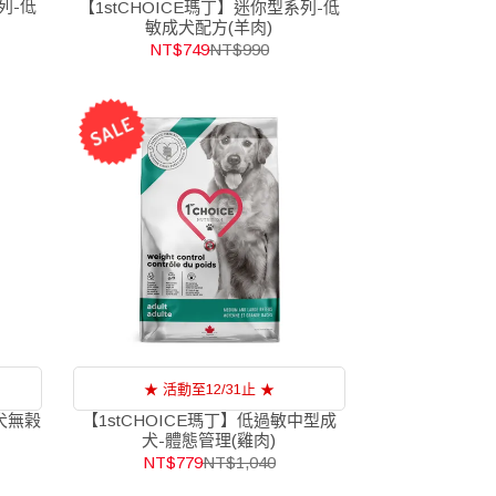
列-低
【1stCHOICE瑪丁】迷你型系列-低
敏成犬配方(羊肉)
NT$749
NT$990
★ 活動至12/31止 ★
成犬無榖
【1stCHOICE瑪丁】低過敏中型成
犬-體態管理(雞肉)
NT$779
NT$1,040