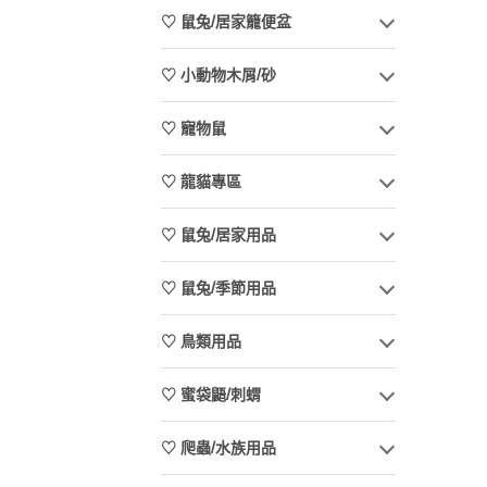
♡ 鼠兔/居家籠便盆
♡ 小動物木屑/砂
♡ 寵物鼠
♡ 龍貓專區
♡ 鼠兔/居家用品
♡ 鼠兔/季節用品
♡ 鳥類用品
♡ 蜜袋鼯/刺蝟
♡ 爬蟲/水族用品