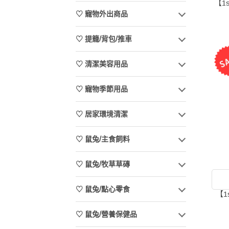
【1
♡ 寵物外出商品
♡ 提籠/背包/推車
♡ 清潔美容用品
♡ 寵物季節用品
♡ 居家環境清潔
♡ 鼠兔/主食飼料
♡ 鼠兔/牧草草磚
♡ 鼠兔/點心零食
【1
♡ 鼠兔/營養保健品