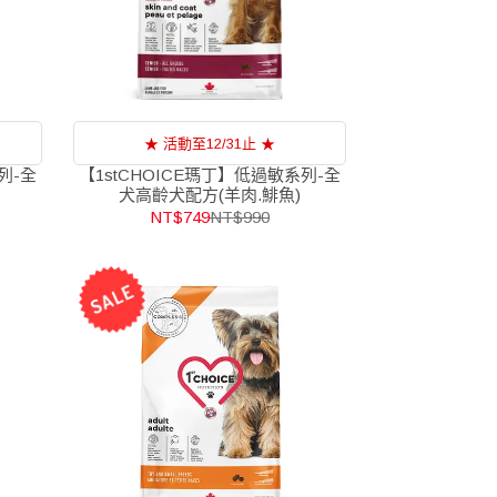
★ 活動至12/31止 ★
列-全
【1stCHOICE瑪丁】低過敏系列-全
犬高齡犬配方(羊肉.鯡魚)
NT$749
NT$990