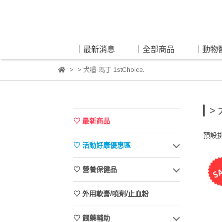
｜最新消息
｜全部商品
｜動物
> 犬糧-瑪丁 1stChoice.
> 
♡ 最新商品
預設
♡ 活動好康優惠區
♡ 營養保健品
♡ 外用軟膏/噴劑/止血粉
♡ 餵藥輔助