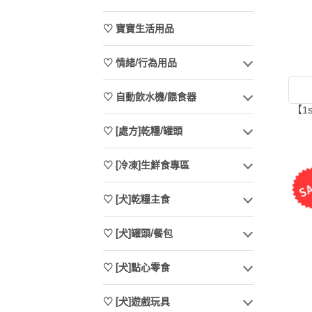
♡ 寶寶生活用品
♡ 情緒/行為用品
♡ 自動飲水機/餵食器
【1
♡ [處方]乾糧/罐頭
♡ [冷凍]生鮮食專區
♡ [犬]乾糧主食
♡ [犬]罐頭/餐包
♡ [犬]點心零食
♡ [犬]遊戲玩具