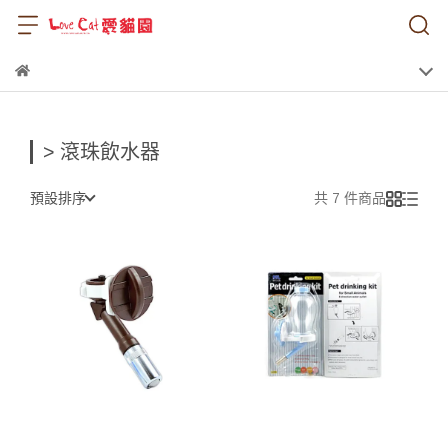
> 滾珠飲水器
預設排序
共 7 件商品