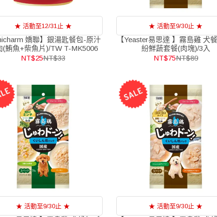
★ 活動至12/31止 ★
★ 活動至9/30止 ★
nicharm 嬌聯】銀湯匙餐包-原汁
【Yeaster易思達 】霧島雞 犬
(鮪魚+柴魚片)/TW T-MK5006
紛鮮蔬套餐(肉塊)/3入
NT$25
NT$33
NT$75
NT$89
★ 活動至9/30止 ★
★ 活動至9/30止 ★