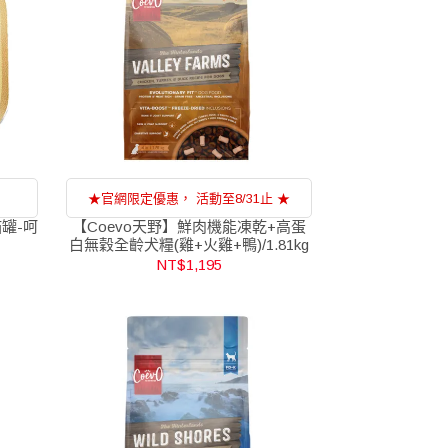
★官網限定優惠， 活動至8/31止 ★
貓罐-呵
【Coevo天野】鮮肉機能凍乾+高蛋
白無穀全齡犬糧(雞+火雞+鴨)/1.81kg
NT$1,195