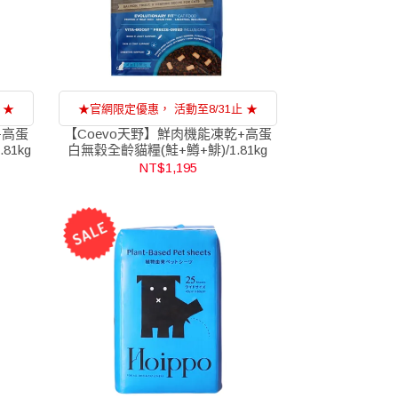
 ★
★官網限定優惠， 活動至8/31止 ★
+高蛋
【Coevo天野】鮮肉機能凍乾+高蛋
81kg
白無穀全齡貓糧(鮭+鱒+鯡)/1.81kg
NT$1,195