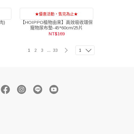
★優惠活動，售完為止★
肉)
【HOIPPO植物由來】高效吸收環保
寵物尿布墊-45*60cm/25片
NT$169
1
2
3
...
33
1