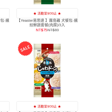
★ 活動至9/30止 ★
餐包-繽
【Yeaster易思達 】霧島雞 犬餐包-繽
紛鮮蔬套餐(肉糜)/3入
NT$75
NT$89
★ 活動至9/30止 ★