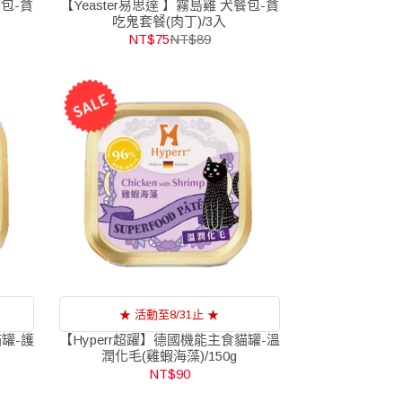
餐包-貪
【Yeaster易思達 】霧島雞 犬餐包-貪
吃鬼套餐(肉丁)/3入
NT$75
NT$89
★ 活動至8/31止 ★
貓罐-護
【Hyperr超躍】德國機能主食貓罐-溫
潤化毛(雞蝦海藻)/150g
NT$90