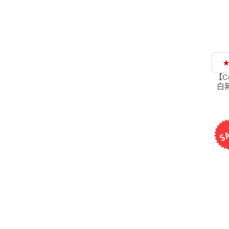
★
【C
白無