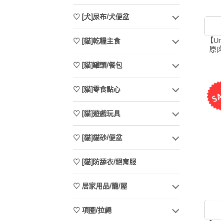
♡ [犬]尿布/犬便盆
【U
♡ [貓]乾糧主食
原肉
♡ [貓]罐頭/餐包
♡ [貓]零食點心
♡ [貓]遊戲玩具
♡ [貓]貓砂/便盆
♡ [貓]防舔衣/絕育服
♡ 居家用品/籠/屋
♡ 項圈/拉繩