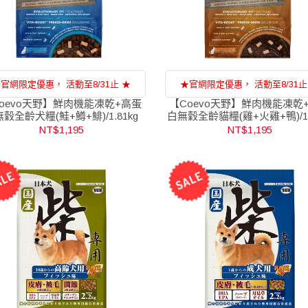
官網限定優惠， 活動至8/31止 ★
★官網限定優惠， 活動至8/31止
oevo天野】鮮肉機能凍乾+高蛋
【Coevo天野】鮮肉機能凍乾
穀全齡犬糧(鮭+鱒+鯡)/1.81kg
白無穀全齡貓糧(雞+火雞+鴨)/1.
NT$1,195
NT$1,195