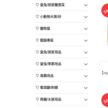
♡ 鼠兔/居家籠便盆
♡ 小動物木屑/砂
♡ 寵物鼠
♡ 龍貓專區
♡ 鼠兔/居家用品
♡ 鼠兔/季節用品
【H
♡ 鳥類用品
♡ 蜜袋鼯/刺蝟
♡ 爬蟲/水族用品