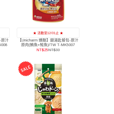
★ 活動至12/31止 ★
-原汁
【Unicharm 嬌聯】銀湯匙餐包-原汁
008
原肉(鮪魚+鮭魚)/TW T-MK5007
NT$25
NT$33