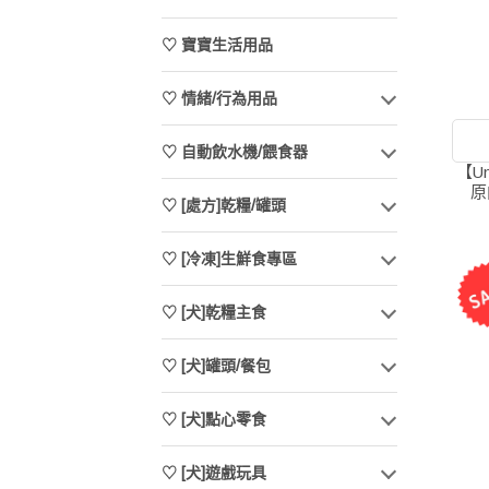
♡ 寶寶生活用品
♡ 情緒/行為用品
♡ 自動飲水機/餵食器
【U
原
♡ [處方]乾糧/罐頭
♡ [冷凍]生鮮食專區
♡ [犬]乾糧主食
♡ [犬]罐頭/餐包
♡ [犬]點心零食
♡ [犬]遊戲玩具