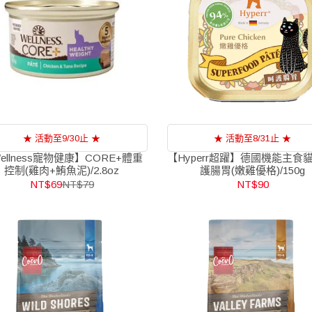
★ 活動至9/30止 ★
★ 活動至8/31止 ★
ellness寵物健康】CORE+體重
【Hyperr超躍】德國機能主食
控制(雞肉+鮪魚泥)/2.8oz
護腸胃(嫩雞優格)/150g
NT$69
NT$79
NT$90