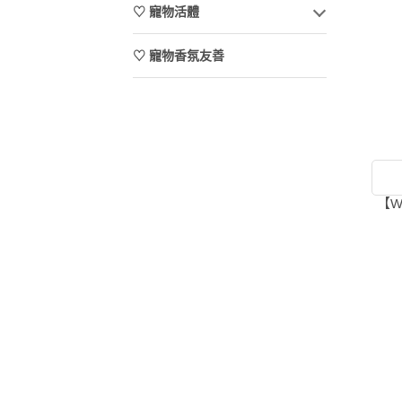
♡ 寵物活體
♡ 寵物香氛友善
【W