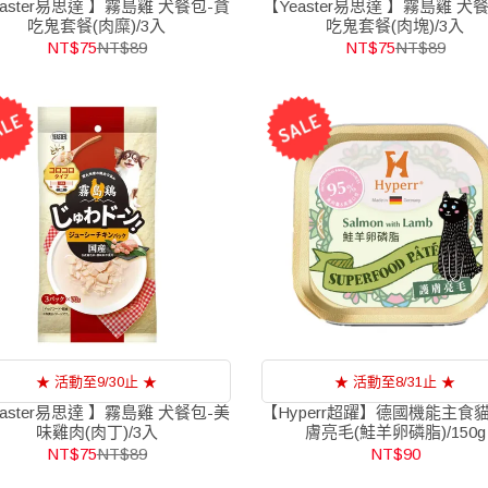
aster易思達 】霧島雞 犬餐包-貪
【Yeaster易思達 】霧島雞 犬
吃鬼套餐(肉糜)/3入
吃鬼套餐(肉塊)/3入
NT$75
NT$89
NT$75
NT$89
★ 活動至9/30止 ★
★ 活動至8/31止 ★
aster易思達 】霧島雞 犬餐包-美
【Hyperr超躍】德國機能主食
味雞肉(肉丁)/3入
膚亮毛(鮭羊卵磷脂)/150g
NT$75
NT$89
NT$90