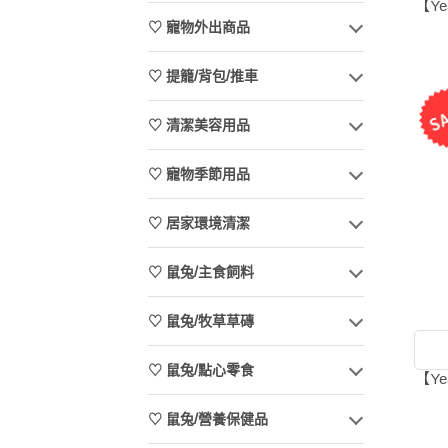
【Ye
♡ 寵物外出商品
♡ 提籠/背包/推車
♡ 清潔美容用品
♡ 寵物季節用品
♡ 居家環境清潔
♡ 鼠兔/主食飼料
♡ 鼠兔/牧草草磚
♡ 鼠兔/點心零食
【Ye
♡ 鼠兔/營養保健品