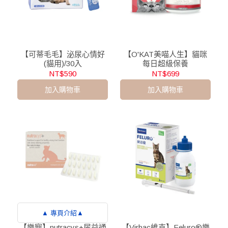
【可蒂毛毛】泌尿心情好
【O'KAT美喵人生】貓咪
(貓用)/30入
每日超級保養
NT$590
NT$699
加入購物車
加入購物車
▲ 專頁介紹▲
【樂寵】nutracys+尿益通
【Virbac維克】Feluro®樂