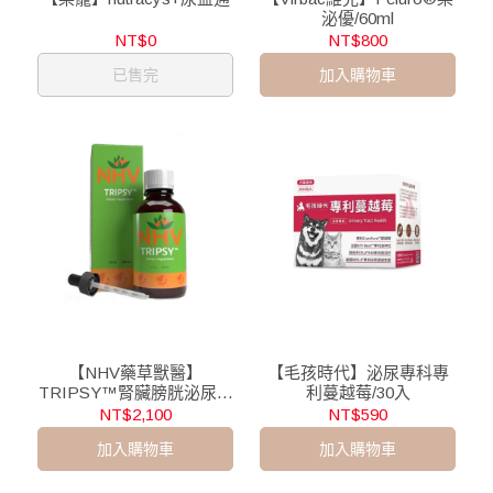
泌優/60ml
NT$0
NT$800
已售完
加入購物車
【NHV藥草獸醫】
【毛孩時代】泌尿專科專
TRIPSY™腎臟膀胱泌尿照
利蔓越莓/30入
護營養飲/100ml
NT$2,100
NT$590
加入購物車
加入購物車