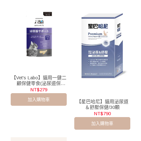
【Vet's Labo】貓用一健二
顧保健零食(泌尿道保
健)/30g
NT$279
加入購物車
【星巴哈尼】貓用泌尿道
＆舒壓保健/30顆
NT$790
加入購物車