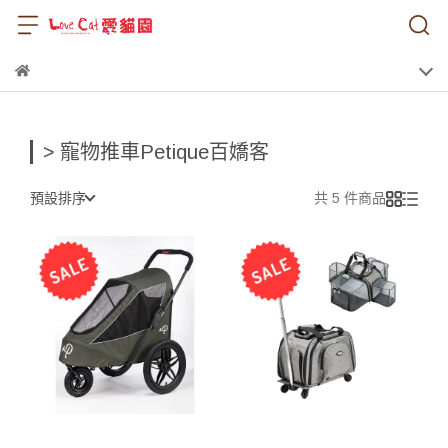
> 寵物推車Petique百嬌客
預設排序
共 5 件商品