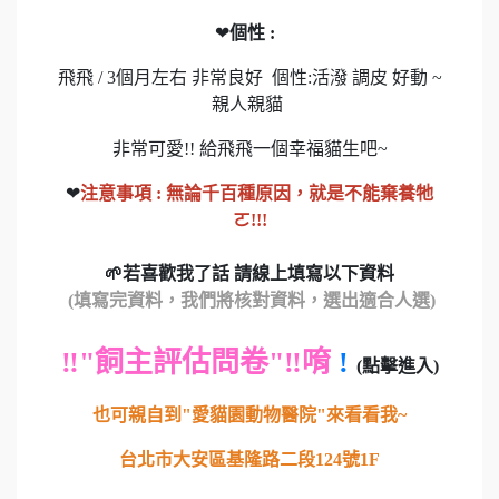
❤
個性 :
飛飛 / 3個月左右 非常良好 個性:活潑 調皮 好動 ~
親人親貓
非常可愛!! 給飛飛一個幸福貓生吧~
❤
注意事項 :
無論千百種原因，就是不能棄養牠
ㄛ!!!
🌱若喜歡我了話 請線上填寫以下資料
(填寫完資料，我們將核對資料，選出適合人選)
‼️"飼主評估問卷"‼️唷
!
(點擊進入)
也可親自到"愛貓園動物醫院"來看看我~
台北市大安區基隆路二段124號1F